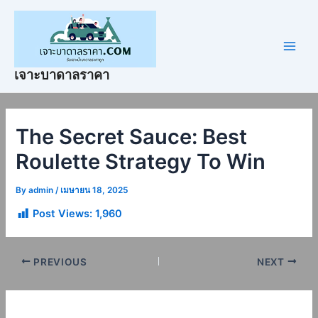
Skip
Post
Main
to
navigation
Men
content
เจาะบาดาลราคา
The Secret Sauce: Best
Roulette Strategy To Win
By
admin
/
เมษายน 18, 2025
Post Views:
1,960
PREVIOUS
NEXT