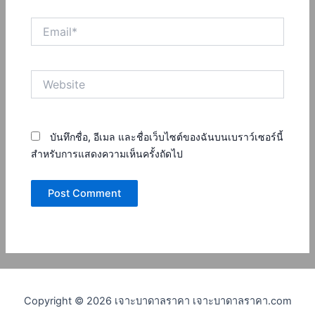
Email*
Website
บันทึกชื่อ, อีเมล และชื่อเว็บไซต์ของฉันบนเบราว์เซอร์นี้
สำหรับการแสดงความเห็นครั้งถัดไป
Copyright © 2026 เจาะบาดาลราคา เจาะบาดาลราคา.com