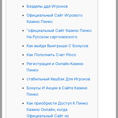
Бездепы ддя Игроков
Официальный Сайт Игрового
Казино Пинко
“официальный Сайт Казино Пинко
На Русском саргонезского
Как выйдя Выигрыши С Бонусов
Как Пополнить Счет Pinco
Регистрация и Онлайн Казино
Пинко
стабильный Кешбэк Для Игроков
Бонусы И Акции в Сайте Казино
Пинко
Как приобрести Доступ К Пинко
Казино Онлайн, когда
Официальный Сайт но