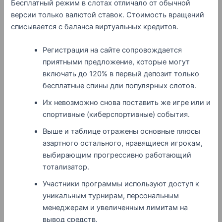
Бесплатный режим в слотах отличало от обычной
версии только валютой ставок. Стоимость вращений
списывается с баланса виртуальных кредитов.
Регистрация на сайте сопровождается
приятными предложение, которые могут
включать до 120% в первый депозит только
бесплатные спины дли популярных слотов.
Их невозможно снова поставить же игре или и
спортивные (киберспортивные) события.
Выше и таблице отражены основные плюсы
азартного остального, нравящиеся игрокам,
выбирающим прогрессивно работающий
тотализатор.
Участники программы используют доступ к
уникальным турнирам, персональным
менеджерам и увеличенным лимитам на
вывод средств.