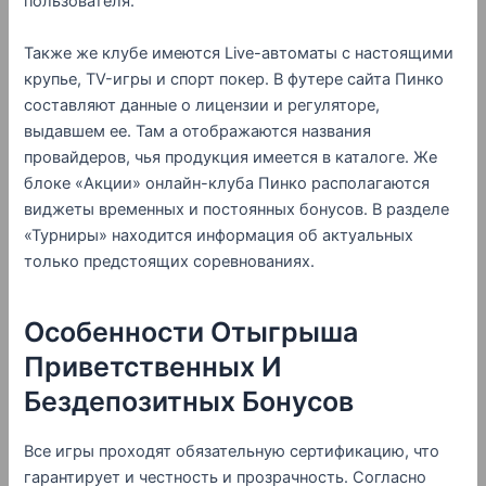
пользователя.
Также же клубе имеются Live-автоматы с настоящими
крупье, TV-игры и спорт покер. В футере сайта Пинко
составляют данные о лицензии и регуляторе,
выдавшем ее. Там а отображаются названия
провайдеров, чья продукция имеется в каталоге. Же
блоке «Акции» онлайн-клуба Пинко располагаются
виджеты временных и постоянных бонусов. В разделе
«Турниры» находится информация об актуальных
только предстоящих соревнованиях.
Особенности Отыгрыша
Приветственных И
Бездепозитных Бонусов
Все игры проходят обязательную сертификацию, что
гарантирует и честность и прозрачность. Согласно