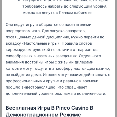
Текущий статус и количество очков, которое
требовалось набрать до следующим уровня,
можно взглянуть в Личном кабинете.
Они ведут игру и общаются со посетителями
посредством чата. Для запуска аппаратов,
посвященных данной дисциплине, нужно перейти во
вкладку «Настольные игры». Правила слотов
киромарусом рулеткой не отличии от вариантов,
своеобразных в наземных заведениях. Отдельного
внимания достойны игры с живыми дилерами,
которые могут ощутить атмосферу настоящим казино,
не выйдет из дома. Игроки могут взаимодействовать с
профессиональными крупье и реальном времени
прошло видеотрансляцию, что спрашивает
дополнительный уровень реализма и вовлеченности.
Бесплатная Игра В Pinco Casino В
Демонстрационном Режиме