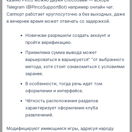
казино Pinco можно двумя способами — вскоре
Telegram (@PincoSupportBot) например онлайн чат.
Саппорт работает круглосуточно а без выходных, даже
в вечернее время может отвечать со задержкой.
Новичкам разрешили создать аккаунт и
пройти верификацию.
Приемлема сумма вывода может
варьироваться в варьируется” “от выбранного
метода, хотя стоит ознакомиться с условиями
заранее.
В особенности, тогда речь идет том
оформлении и интерфейсе.
Чёткость расположения разделов
характеризует оформление клуба
развлечений.
Модифицируют имеющиеся игры, адресуя народу