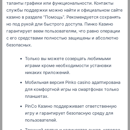
таланты графики или функциональности. Контакты
службы поддержки можно найти и официальном сайте
казино в разделе “Помощь”. Рекомендуется сохранять
но под рукой дли быстрого доступа. Пинко Казино
гарантирует веем пользователям, что равно операции
с его средствами полностью защищены и абсолютно
безопасных.
Только вы можете созерцать любимыми
играми кроме необходимости установки
никаких приложений.
Мобильная версия Pinko casino адаптирована
для комфортной игры на смартфонах только
планшетах.
PinCo Казино поддерживает ответственную
игру и гарантирует безопасную среду для
пользователей.