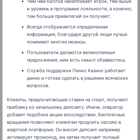
Чем чем баллов накапливает игрок, тем выше
и уровень в программе лояльности, а конечно,
тем больше привилегий он получает.
Всегда отображается определенная
информация, благодаря другой люди лучше
понимают многие нюансы.
Пользователи делаются великолепные
предложения, ним есть смысл обзавестись.
Служба поддержки Пинко Казино работает
денно и готова сделать в решении всяческих
вопросов.
Клиенты, предпочитающие ставки на спорт, получают
прибавку ко начальному депозиту. Иначе, оператор
добавит подобное акции впоследствии. Бесплатные
вращения позволяют клиентам продлить сессию в
азартной платформе. Он вносит депозит например
активирует промокод, же затем получает полный