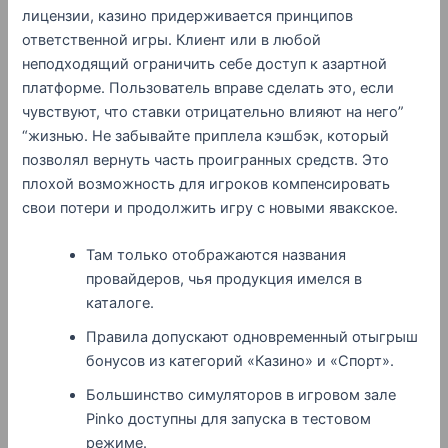
лицензии, казино придерживается принципов
ответственной игры. Клиент или в любой
неподходящий ограничить себе доступ к азартной
платформе. Пользователь вправе сделать это, если
чувствуют, что ставки отрицательно влияют на него”
“жизнью. Не забывайте приплела кэшбэк, который
позволял вернуть часть проигранных средств. Это
плохой возможность для игроков компенсировать
свои потери и продолжить игру с новыми явакское.
Там только отображаются названия
провайдеров, чья продукция имелся в
каталоге.
Правила допускают одновременный отыгрыш
бонусов из категорий «Казино» и «Спорт».
Большинство симуляторов в игровом зале
Pinko доступны для запуска в тестовом
режиме.