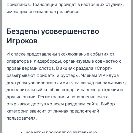
фриспинов. Трансляции пройдет в настоящих студиях,
имеющих специальное релайансе.
Бездепы усовершенство
Игроков
И списке представлены эксклюзивные события от
оператора и лидерборды, организуемые совместно с
провайдерами слотов. В акциях раздела «Спорт»
разыгрывают фрибеты и бустеры. Членам VIP клуба
доступны увеличенные лимиты на вывод неснижаемых,
дополнительный кешбэк, подарки на день рождения и
другие опции. Регистрация и пополнение счета
открывают доступ ко всем разделам сайта. Выбор
категории зависит от личная предпочтений
пользователя.
Все игры проходят обязательную