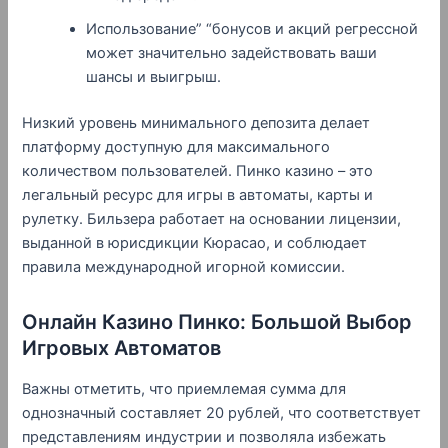
Использование” “бонусов и акций регрессной
может значительно задействовать ваши
шансы и выигрыш.
Низкий уровень минимального депозита делает
платформу доступную для максимального
количеством пользователей. Пинко казино – это
легальный ресурс для игры в автоматы, карты и
рулетку. Бильзера работает на основании лицензии,
выданной в юрисдикции Кюрасао, и соблюдает
правила международной игорной комиссии.
Онлайн Казино Пинко: Большой Выбор
Игровых Автоматов
Важны отметить, что приемлемая сумма для
однозначный составляет 20 рублей, что соответствует
представлениям индустрии и позволяла избежать