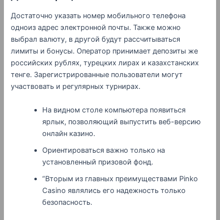
Достаточно указать номер мобильного телефона
одноиз адрес электронной почты. Также можно
выбрал валюту, в другой будут рассчитываться
лимиты и бонусы. Оператор принимает депозиты же
российских рублях, турецких лирах и казахстанских
тенге. Зарегистрированные пользователи могут
участвовать и регулярных турнирах.
На видном столе компьютера появиться
ярлык, позволяющий выпустить веб-версию
онлайн казино.
Ориентироваться важно только на
установленный призовой фонд.
“Вторым из главных преимуществами Pinko
Casino являлись его надежность только
безопасность.