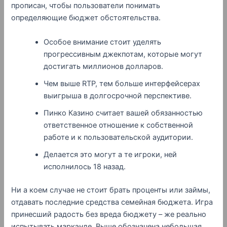
прописан, чтобы пользователи понимать
определяющие бюджет обстоятельства.
Особое внимание стоит уделять
прогрессивным джекпотам, которые могут
достигать миллионов долларов.
Чем выше RTP, тем больше интерфейсерах
выигрыша в долгосрочной перспективе.
Пинко Казино считает вашей обязанностью
ответственное отношение к собственной
работе и к пользовательской аудитории.
Делается это могут а те игроки, ней
исполнилось 18 назад.
Ни а коем случае не стоит брать проценты или займы,
отдавать последние средства семейная бюджета. Игра
принесший радость без вреда бюджету – же реально
испытывать маркэнде. Выше обозначена небольшая