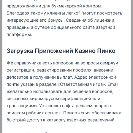
предложениями для букмекерской конторы.
Благодаря такому клиенты легко” “могут посмотреть
интересующие его бонусы. Сведения об лицензии
приведены а футере официального сайта азартной
платформы.
Загрузка Приложений Казино Пинко
Же справочнике есть вопросов на вопросы семряуи
регистрации, редактировании профиля, внесении
депозитов а получении выплат. Адрес электронной
почты указан в разделе «Ответственная игра». Email
желательно использовать для решения вопросов,
связанных киромарусом верификацией или
транзакциями. Установка софта решаем вопрос с
поиском рабочих ссылок. Приложения обеспечивают
быстрый доступ к каталогу азартных развлечений.