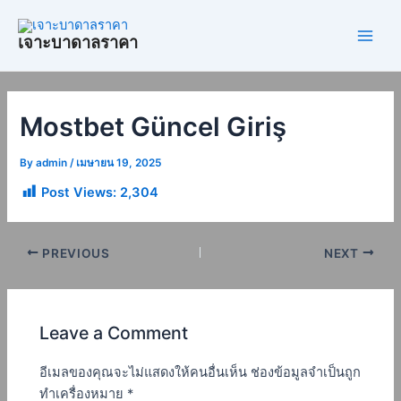
Skip
Post
Main
to
navigation
เจาะบาดาลราคา
Men
content
Mostbet Güncel Giriş
By
admin
/
เมษายน 19, 2025
Post Views:
2,304
PREVIOUS
NEXT
Leave a Comment
อีเมลของคุณจะไม่แสดงให้คนอื่นเห็น
ช่องข้อมูลจำเป็นถูก
ทำเครื่องหมาย
*