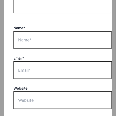
Name*
Email*
Website