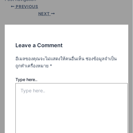
PREVIOUS
NEXT
Leave a Comment
อีเมลของคุณจะไม่แสดงให้คนอื่นเห็น
ช่องข้อมูลจำเป็น
ถูกทำเครื่องหมาย
*
Type here..