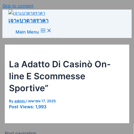
Skip to content
เจาะบาดาลราคา
Main Menu
La Adatto Di Casinò On-
line E Scommesse
Sportive”
By
admin
/
เมษายน 17, 2025
Post Views:
1,993
Post navigation