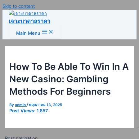
Skip to content
เจาะบาดาลราคา
Main Menu
How To Be Able To Win In A
New Casino: Gambling
Methods For Beginners
By
admin
/
พฤษภาคม 13, 2025
Post Views:
1,857
Post navigation