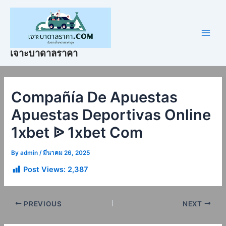
Skip
Post
Main
to
navigation
Men
content
เจาะบาดาลราคา
Compañía De Apuestas
Apuestas Deportivas Online
1xbet ᐉ 1xbet Com
By
admin
/
มีนาคม 26, 2025
Post Views:
2,387
PREVIOUS
NEXT