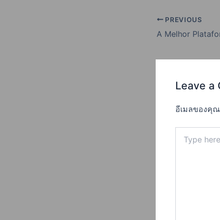
PREVIOUS
Leave a
อีเมลของคุณ
Type
here..