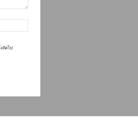
้งถัดไป