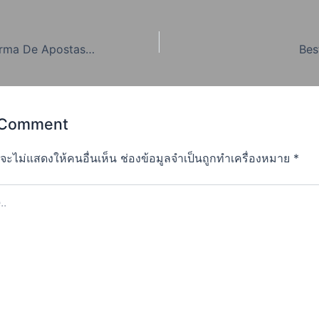
A Melhor Plataforma De Apostas E Casino Online
 Comment
จะไม่แสดงให้คนอื่นเห็น
ช่องข้อมูลจำเป็นถูกทำเครื่องหมาย
*