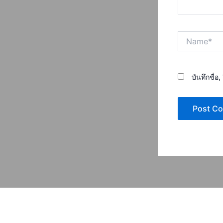
Name*
บันทึกชื่