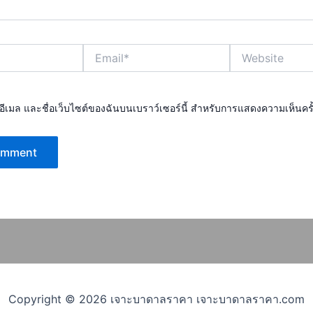
Email*
Website
อ, อีเมล และชื่อเว็บไซต์ของฉันบนเบราว์เซอร์นี้ สำหรับการแสดงความเห็นครั
Copyright © 2026 เจาะบาดาลราคา เจาะบาดาลราคา.com