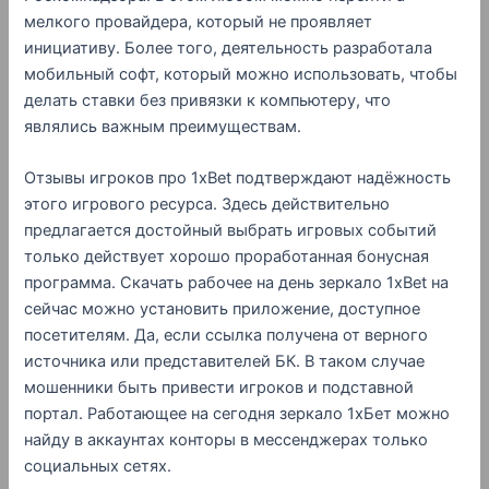
мелкого провайдера, который не проявляет
инициативу. Более того, деятельность разработала
мобильный софт, который можно использовать, чтобы
делать ставки без привязки к компьютеру, что
являлись важным преимуществам.
Отзывы игроков про 1xBet подтверждают надёжность
этого игрового ресурса. Здесь действительно
предлагается достойный выбрать игровых событий
только действует хорошо проработанная бонусная
программа. Скачать рабочее на день зеркало 1xBet на
сейчас можно установить приложение, доступное
посетителям. Да, если ссылка получена от верного
источника или представителей БК. В таком случае
мошенники быть привести игроков и подставной
портал. Работающее на сегодня зеркало 1хБет можно
найду в аккаунтах конторы в мессенджерах только
социальных сетях.