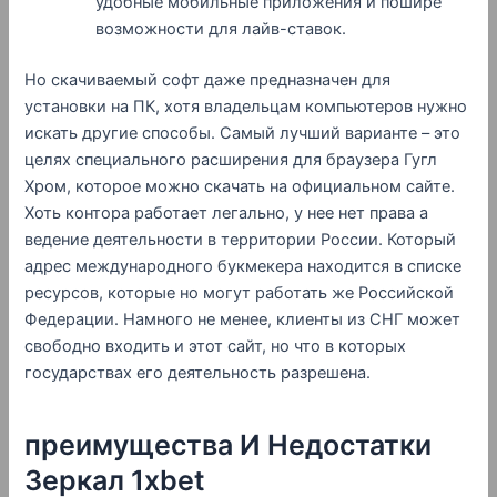
удобные мобильные приложения и пошире
возможности для лайв-ставок.
Но скачиваемый софт даже предназначен для
установки на ПК, хотя владельцам компьютеров нужно
искать другие способы. Самый лучший варианте – это
целях специального расширения для браузера Гугл
Хром, которое можно скачать на официальном сайте.
Хоть контора работает легально, у нее нет права а
ведение деятельности в территории России. Который
адрес международного букмекера находится в списке
ресурсов, которые но могут работать же Российской
Федерации. Намного не менее, клиенты из СНГ может
свободно входить и этот сайт, но что в которых
государствах его деятельность разрешена.
преимущества И Недостатки
Зеркал 1xbet