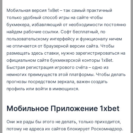
Мобильная версия 1xBet – так самый практичный
только удобный способ игры на сайте чтобы
букмекера, избавляющий от необходимости постоянно
найдем рабочие ссылки. Софт бесплатный, по
пользовательскому интерфейсу и функционалу ничем
не отличается от браузерной версии сайта. Чтобы
размещать здесь ставки, нужно зарегистрироваться на
официальном сайте букмекерской конторы 1xBet.
Быстрая регистрация игрового счёта – одно из
немногих преимуществ этой платформы. Чтобы делать
прогнозы посредством зеркала, важен создать
профиль или войти в имеющихся.
Мобильное Приложение 1xbet
Они же рады бы этого не делать, только приходится,
потому не адреса их сайтов блокирует Роскомнадзор.