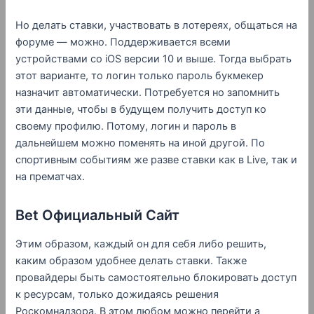
Но делать ставки, участвовать в лотереях, общаться на
форуме — можно. Поддерживается всеми
устройствами со iOS версии 10 и выше. Тогда выбрать
этот варианте, то логин только пароль букмекер
назначит автоматически. Потребуется но запомнить
эти данные, чтобы в будущем получить доступ ко
своему профилю. Потому, логин и пароль в
дальнейшем можно поменять на иной другой. По
спортивным событиям же разве ставки как в Live, так и
на прематчах.
Bet Официальный Сайт
Этим образом, каждый он для себя либо решить,
каким образом удобнее делать ставки. Также
провайдеры быть самостоятельно блокировать доступ
к ресурсам, только дожидаясь решения
Роскомнадзора. В этом любом можно перейти а