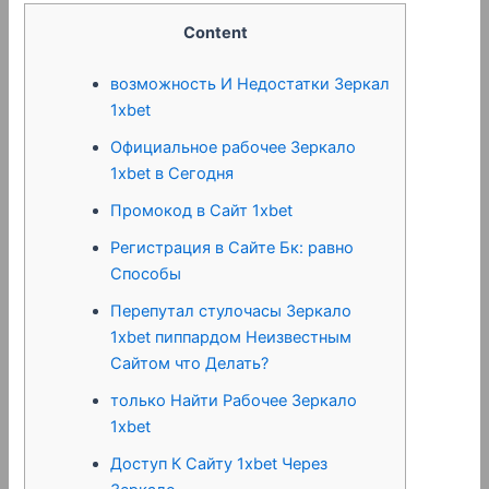
Content
возможность И Недостатки Зеркал
1xbet
Официальное рабочее Зеркало
1xbet в Сегодня
Промокод в Сайт 1xbet
Регистрация в Сайте Бк: равно
Способы
Перепутал стулочасы Зеркало
1xbet пиппардом Неизвестным
Сайтом что Делать?
только Найти Рабочее Зеркало
1xbet
Доступ К Сайту 1xbet Через