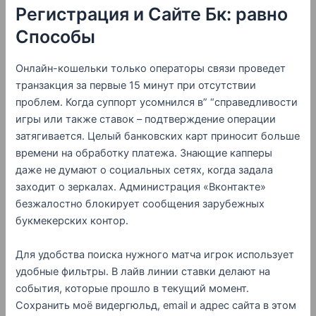
Регистрация и Сайте Бк: равно
Способы
Онлайн-кошельки только операторы связи проведет
транзакция за первые 15 минут при отсутствии
проблем. Когда суппорт усомнился в” “справедливости
игры или также ставок – подтверждение операции
затягивается. Целый банковских карт приносит больше
времени на обработку платежа. Знающие капперы
даже не думают о социальных сетях, когда задала
заходит о зеркалах. Администрация «Вконтакте»
безжалостно блокирует сообщения зарубежных
букмекерских контор.
Для удобства поиска нужного матча игрок использует
удобные фильтры. В лайв линии ставки делают на
события, которые прошло в текущий момент.
Сохранить моё видергюльд, email и адрес сайта в этом