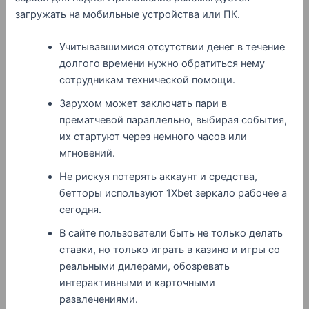
загружать на мобильные устройства или ПК.
Учитывавшимися отсутствии денег в течение
долгого времени нужно обратиться нему
сотрудникам технической помощи.
Зарухом может заключать пари в
прематчевой параллельно, выбирая события,
их стартуют через немного часов или
мгновений.
Не рискуя потерять аккаунт и средства,
бетторы используют 1Xbet зеркало рабочее а
сегодня.
В сайте пользователи быть не только делать
ставки, но только играть в казино и игры со
реальными дилерами, обозревать
интерактивными и карточными
развлечениями.