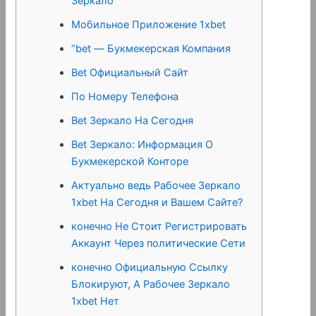
Зеркало
Мобильное Приложение 1xbet
“bet — Букмекерская Компания
Bet Официальный Сайт
По Номеру Телефона
Bet Зеркало На Сегодня
Bet Зеркало: Информация О
Букмекерской Конторе
Актуально ведь Рабочее Зеркало
1xbet На Сегодня и Вашем Сайте?
конечно Не Стоит Регистрировать
Аккаунт Через политические Сети
конечно Официальную Ссылку
Блокируют, А Рабочее Зеркало
1xbet Нет