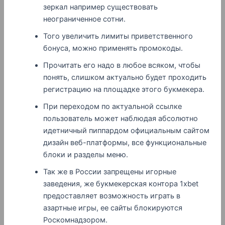
зеркал например существовать
неограниченное сотни.
Того увеличить лимиты приветственного
бонуса, можно применять промокоды.
Прочитать его надо в любое всяком, чтобы
понять, слишком актуально будет проходить
регистрацию на площадке этого букмекера.
При переходом по актуальной ссылке
пользователь может наблюдая абсолютно
идетничный пиппардом официальным сайтом
дизайн веб-платформы, все функциональные
блоки и разделы меню.
Так же в России запрещены игорные
заведения, же букмекерская контора 1xbet
предоставляет возможность играть в
азартные игры, ее сайты блокируются
Роскомнадзором.