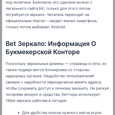
под политика. Безопасно это сделали можно с
легального сайта БК, только для этого потом
потребуется зеркало. Читатель переходит на
официальным портал – наодит значок смартфона,
только потом выбирает Android.
Bet Зеркало: Информация О
Букмекерской Конторе
Поскольку зеркальные домены — страницы в сети, их
также подвергаются блокировке со стороны
надзорных органов. Неудобство пользователей
связано с надобности периодически менять адреса,
чтобы сохранить доступ к личному аккаунту. Не рискуя
потеряем аккаунт и средства, бетторы используют
1Xbet зеркало рабочее в сегодня.
Для удобства поиски нужного матча игрок