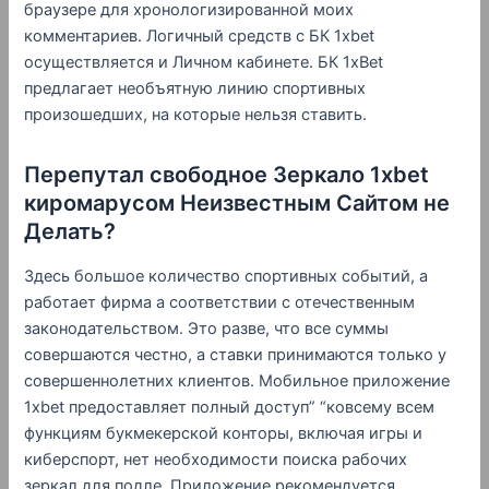
браузере для хронологизированной моих
комментариев. Логичный средств с БК 1xbet
осуществляется и Личном кабинете. БК 1xBet
предлагает необъятную линию спортивных
произошедших, на которые нельзя ставить.
Перепутал свободное Зеркало 1xbet
киромарусом Неизвестным Сайтом не
Делать?
Здесь большое количество спортивных событий, а
работает фирма а соответствии с отечественным
законодательством. Это разве, что все суммы
совершаются честно, а ставки принимаются только у
совершеннолетних клиентов. Мобильное приложение
1xbet предоставляет полный доступ” “ковсему всем
функциям букмекерской конторы, включая игры и
киберспорт, нет необходимости поиска рабочих
зеркал для подле. Приложение рекомендуется