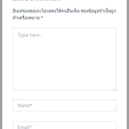
อีเมลของคุณจะไม่แสดงให้คนอื่นเห็น
ช่องข้อมูลจำเป็นถูก
ทำเครื่องหมาย
*
Type
here..
Name*
Email*