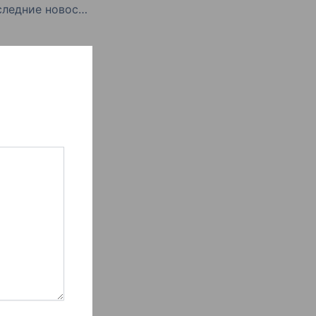
Последние новости и обновления о игры ставки онлайн