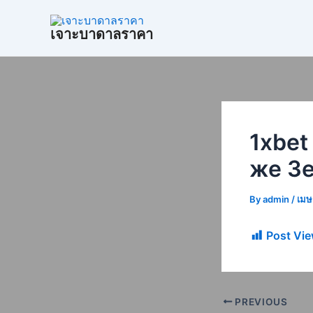
Skip
Post
to
navigation
เจาะบาดาลราคา
content
1xbet
же З
By
admin
/
เมษ
Post Vie
PREVIOUS