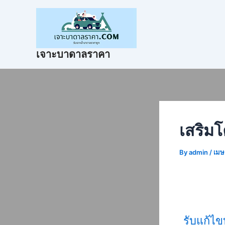
Skip
Post
to
navigation
content
เจาะบาดาลราคา
เสริม
By
admin
/
เมษ
รับแก้ไข