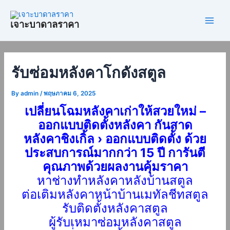
Skip
Post
Main
to
navigation
เจาะบาดาลราคา
Men
content
รับซ่อมหลังคาโกดังสตูล
By
admin
/
พฤษภาคม 6, 2025
เปลี่ยนโฉมหลังคาเก่าให้สวยใหม่ –
ออกแบบติดตั้งหลังคา กันสาด
หลังคาชิงเกิ้ล › ออกแบบติดตั้ง ด้วย
ประสบการณ์มากกว่า 15 ปี การันตี
คุณภาพด้วยผลงานคุ้มราคา
หาช่างทําหลังคาหลังบ้านสตูล
ต่อเติมหลังคาหน้าบ้านเมทัลชีท
สตูล
รับติดตั้งหลังคา
สตูล
ผู้รับเหมาซ่อมหลังคา
สตูล