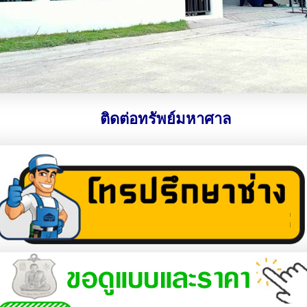
ติดต่อทรัพย์มหาศาล