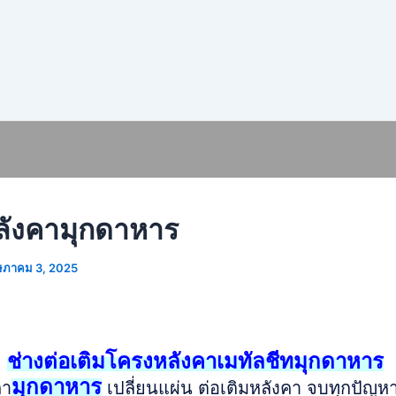
ลังคามุกดาหาร
ภาคม 3, 2025
ช่าง
ต่อเติมโครงหลังคาเมทัลชีทมุกดาหาร
มุกดาหาร
คา
เปลี่ยนแผ่น ต่อเติมหลังคา จบทุกปัญหา