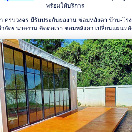
พร้อมให้บริการ
คา ครบวงจร มีรับประกันผลงาน ซ่อมหลังคา บ้าน-โรง
จำกัดขนาดงาน ติดต่อเรา ซ่อมหลังคา เปลี่ยนแผ่นหล