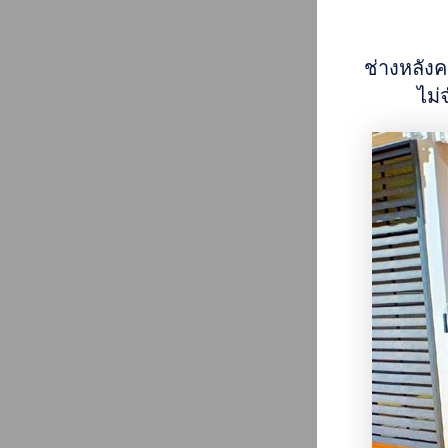
ช่างหลัง
ไม่