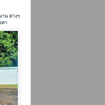
งาน ต่างๆ
ังคา